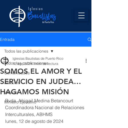
Entrada
Todos las publicaciones
Iglesias Bautistas de Puerto Rico
Todos las publicaciones
12 ago 2024
1 min de lectura
SOMOS EL AMOR Y EL
Comunicados
SERVICIO EN JUDEA…
Artículos
HAGAMOS MISIÓN
Videos
Rvda. Abigail Medina Betancourt
Ministro Ejecutivo
Coordinadora Nacional de Relaciones 
Interculturales, ABHMS 
lunes, 12 de agosto de 2024 