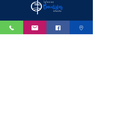
Conecta
Contáctanos
Ofrendar en línea
Busca una iglesia
Recursos
Educación Bautista
Blog: Noticias
Calendario y Eventos
Cuenta de Iglesias
© 2023 Iglesias Bautistas de Puerto Rico
Suscríbete a nuestra