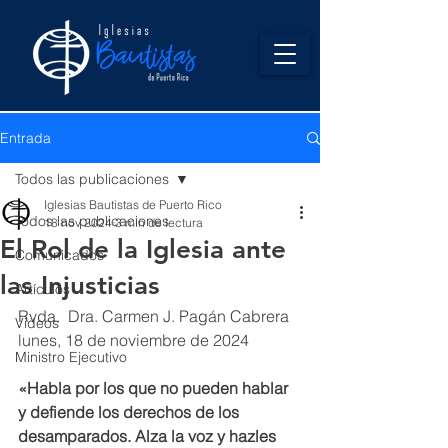
Entrada
Todos las publicaciones
Iglesias Bautistas de Puerto Rico
Todos las publicaciones
18 nov 2024
3 min de lectura
El Rol de la Iglesia ante
Comunicados
las Injusticias
Artículos
Rvda.  Dra. Carmen J. Pagán Cabrera
Videos
lunes, 18 de noviembre de 2024 
Ministro Ejecutivo
«Habla por los que no pueden hablar 
y defiende los derechos de los 
desamparados. Alza la voz y hazles 