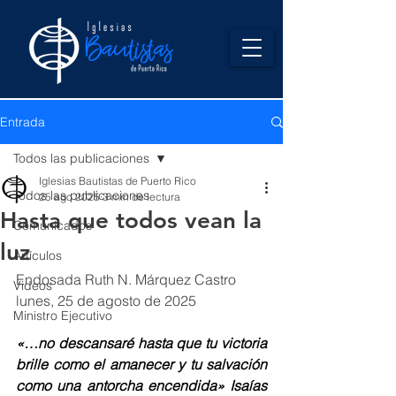
Entrada
Todos las publicaciones
Iglesias Bautistas de Puerto Rico
Todos las publicaciones
25 ago 2025
3 min de lectura
Hasta que todos vean la
Comunicados
luz
Artículos
Endosada Ruth N. Márquez Castro 
Videos
lunes, 25 de agosto de 2025 
Ministro Ejecutivo
«…no descansaré hasta que tu victoria 
brille como el amanecer y tu salvación 
como una antorcha encendida» Isaías 